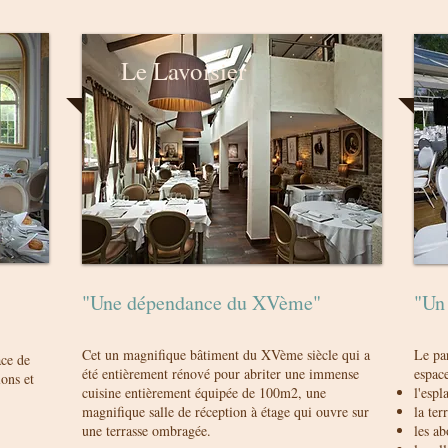
Le Lavoisier
"Une dépendance du XVème"
"Un 
Cet un magnifique bâtiment du XVème siècle qui a
Le pa
ace de
été entièrement rénové pour abriter une immense
espac
lons et
cuisine entièrement équipée de 100m2, une
l'esp
magnifique salle de réception à étage qui ouvre sur
la ter
une terrasse ombragée.
les ab